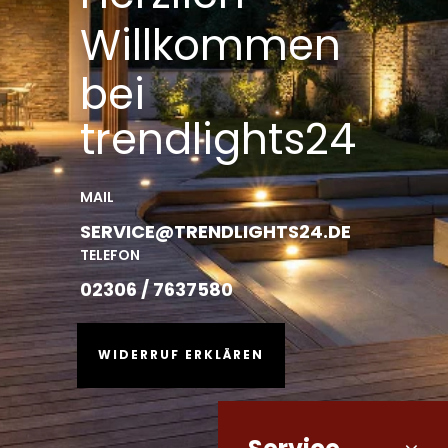
Willkommen
bei
trendlights24
MAIL
SERVICE@TRENDLIGHTS24.DE
TELEFON
02306 / 7637580
WIDERRUF ERKLÄREN