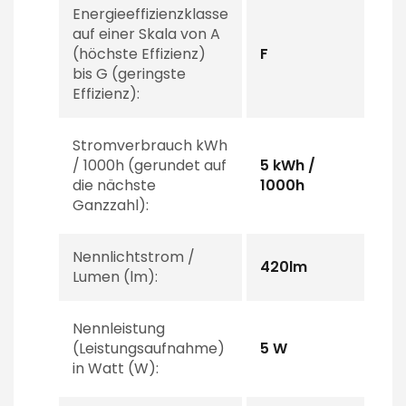
Energieeffizienzklasse
auf einer Skala von A
(höchste Effizienz)
F
bis G (geringste
Effizienz):
Stromverbrauch kWh
/ 1000h (gerundet auf
5 kWh /
die nächste
1000h
Ganzzahl):
Nennlichtstrom /
420lm
Lumen (lm):
Nennleistung
(Leistungsaufnahme)
5 W
in Watt (W):