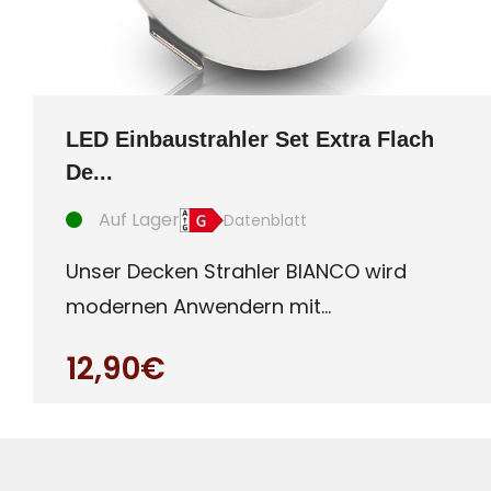
LED Einbaustrahler Set Extra Flach
De...
Auf Lager
Datenblatt
Unser Decken Strahler BIANCO wird
modernen Anwendern mit
Qualitätsanspruch gerecht. Ultra
12,90€
flaches (c