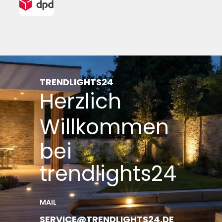
der Zufahrt zur Logistik (rechts vom
Haupteingang) abstellen.
TRENDLIGHTS24
Herzlich
Willkommen
bei
trendlights24
MAIL
SERVICE@TRENDLIGHTS24.DE