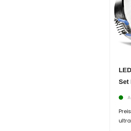
LED
Set 
A
Preis
ultr
Inne