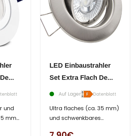
hler
LED Einbaustrahler
De...
Set Extra Flach De...
Auf Lager
tenblatt
Datenblatt
er und
Ultra flaches (ca. 35 mm)
 35 mm)
und schwenkbares
 -
Strahler Set aus Stahl,
7,90€