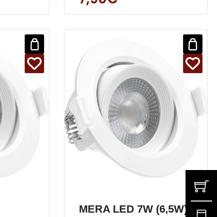
iese
solide verarbeitet,
gradlinig und
MERA LED 7W (6,5W)