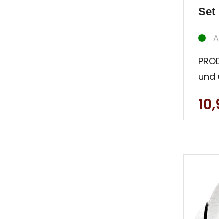
Set 
A
PRO
und 
mm)
10
Einb
Alum