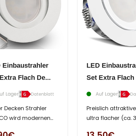
 Einbaustrahler
LED Einbaustra
Extra Flach De...
Set Extra Flach 
uf Lager
Auf Lager
Datenblatt
Da
r Decken Strahler
Preislich attraktiv
CO wird modernen
ultra flacher (ca.
ndern mit
Innen- und Außen
,90€
13,50€