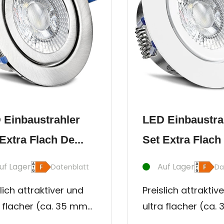
 Einbaustrahler
LED Einbaustra
Extra Flach De...
Set Extra Flach 
uf Lager
Auf Lager
Datenblatt
Da
lich attraktiver und
Preislich attraktiv
a flacher (ca. 35 mm)
ultra flacher (ca.
n- und Außen -
Innen- und Außen