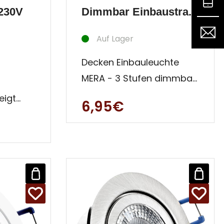
 230V
Dimmbar Einbaustra...
Auf Lager
Decken Einbauleuchte
MERA - 3 Stufen dimmbar
- dimmen ohne
eigt
6,95€
DimmerULTRA FLACH &
ives
LEISTUNGSSTARK ze
der
m