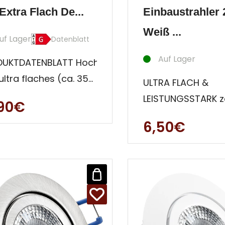
Extra Flach De...
Einbaustrahler
Weiß ...
uf Lager
Datenblatt
Auf Lager
DUKTDATENBLATT Hochwertiges
ultra flaches (ca. 35
ULTRA FLACH &
 Decken
LEISTUNGSSTARK z
,90€
auleuchten Set aus
sich unser attrakt
6,50€
inium
Einbautiefen-Wun
Mera. Mit nur 42 