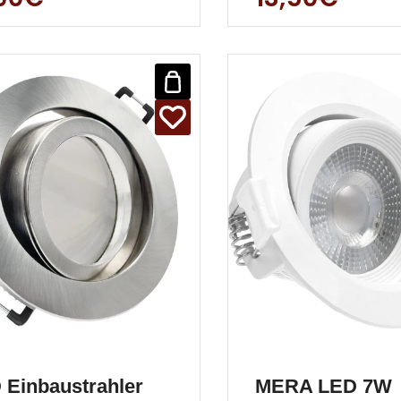
itätsanspruch
Decken Strahler. D
cht. Ultra flaches (c
Einbau
 Einbaustrahler
MERA LED 7W