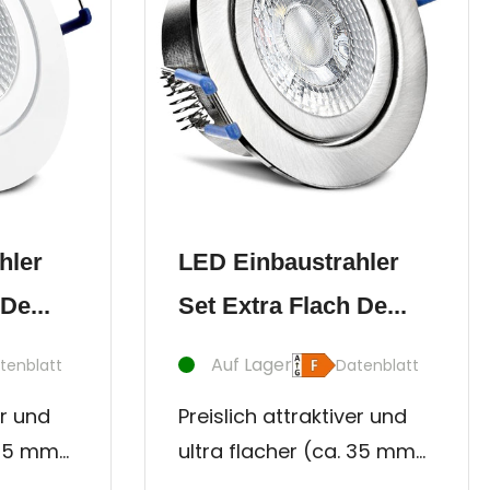
hler
LED Einbaustrahler
De...
Set Extra Flach De...
Auf Lager
tenblatt
Datenblatt
er und
Preislich attraktiver und
 35 mm)
ultra flacher (ca. 35 mm)
 -
Innen- und Außen -