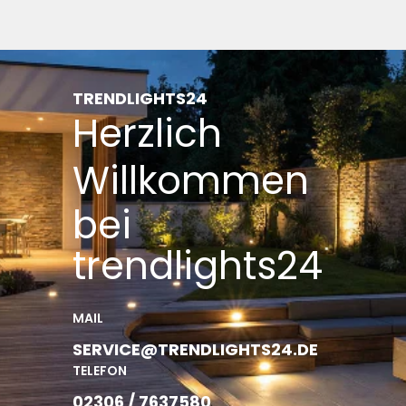
TRENDLIGHTS24
Herzlich
Willkommen
bei
trendlights24
MAIL
SERVICE@TRENDLIGHTS24.DE
TELEFON
02306 / 7637580