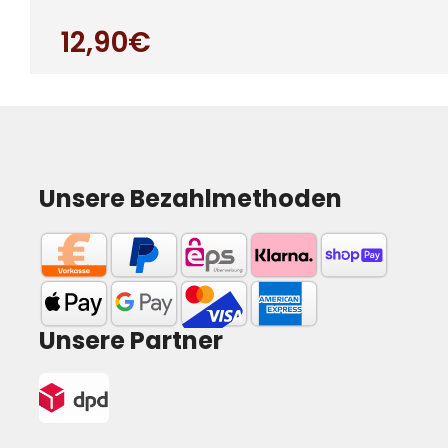
Qualitätsanspruch gerecht. Ultra
12,90€
flaches (c
Unsere Bezahlmethoden
Unsere Partner