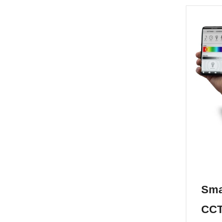
Sma
CCT