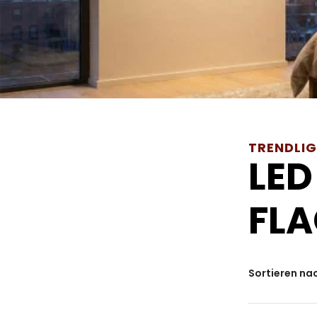
TRENDLI
LED
FL
Sortieren na