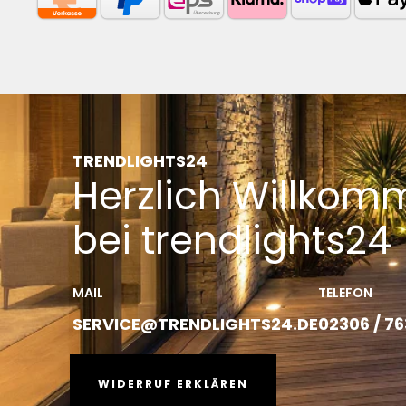
TRENDLIGHTS24
Herzlich Willkom
bei trendlights24
MAIL
TELEFON
SERVICE@TRENDLIGHTS24.DE
02306 / 7
WIDERRUF ERKLÄREN