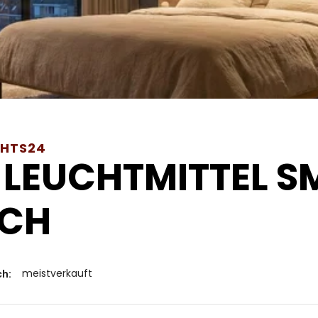
GHTS24
 LEUCHTMITTEL S
ACH
meistverkauft
ch: