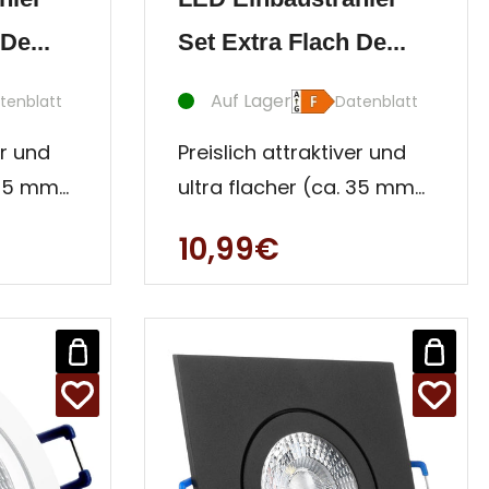
De...
Set Extra Flach De...
Auf Lager
tenblatt
Datenblatt
er und
Preislich attraktiver und
 35 mm)
ultra flacher (ca. 35 mm)
 -
Innen- und Außen -
10,99€
iese
Decken Strahler. Diese
Einbau