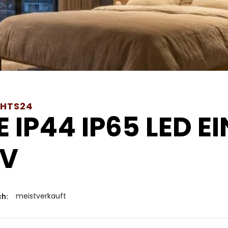
GHTS24
E IP44 IP65 LED 
0V
meistverkauft
ch: