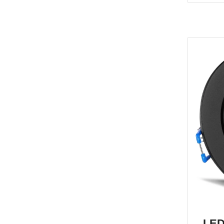
Einb
LED