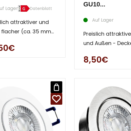
GU10...
uf Lager
Datenblatt
Auf Lager
lich attraktiver und
a flacher (ca. 35 mm)
Preislich attraktiv
n- und Außen -
und Außen - Deck
,50€
en Strahler. Diese
Strahler. Diese
8,50€
au
Einbauleuchte ist
besonders für Au