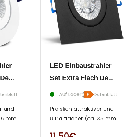
hler
LED Einbaustrahler
De...
Set Extra Flach De...
Auf Lager
tenblatt
Datenblatt
er und
Preislich attraktiver und
 35 mm)
ultra flacher (ca. 35 mm)
 -
Innen- und Außen -
11,50€