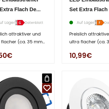
Extra Flach De...
Set Extra Flach 
uf Lager
Auf Lager
Datenblatt
Da
lich attraktiver und
Preislich attraktiv
a flacher (ca. 35 mm)
ultra flacher (ca.
n- und Außen -
Innen- und Außen
,50€
10,99€
en Strahler. Diese
Decken Strahler. D
au
Einbau