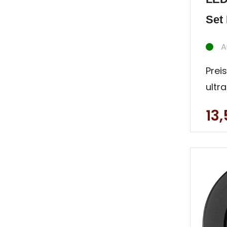
Set 
A
Preis
ultr
Inne
13
Deck
Einb