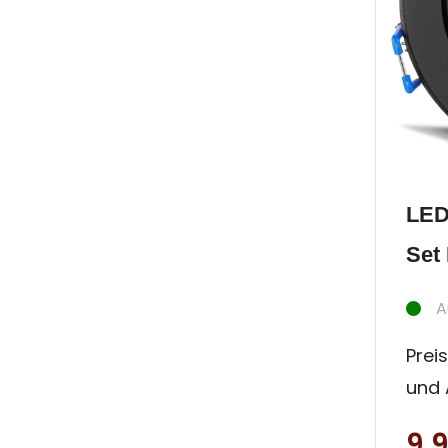
LED
Set 
A
Preis
und 
Strah
9,