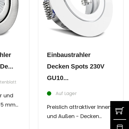
hler
Einbaustrahler
De...
Decken Spots 230V
GU10...
tenblatt
Auf Lager
er und
 35 mm)
Preislich attraktiver Innen-
 -
und Außen - Decken
iese
Strahler. Diese