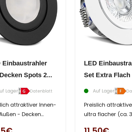
 Einbaustrahler
LED Einbaustra
Decken Spots 2...
Set Extra Flach 
uf Lager
Auf Lager
Datenblatt
Da
lich attraktiver Innen-
Preislich attraktiv
Außen - Decken
ultra flacher (ca.
ler. Diese
Innen- und Außen
95€
11,50€