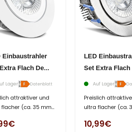
 Einbaustrahler
LED Einbaustra
Extra Flach De...
Set Extra Flach 
uf Lager
Auf Lager
Datenblatt
Da
lich attraktiver und
Preislich attraktiv
a flacher (ca. 35 mm)
ultra flacher (ca.
n- und Außen -
Innen- und Außen
,99€
10,99€
en Strahler. Diese
Decken Strahler. D