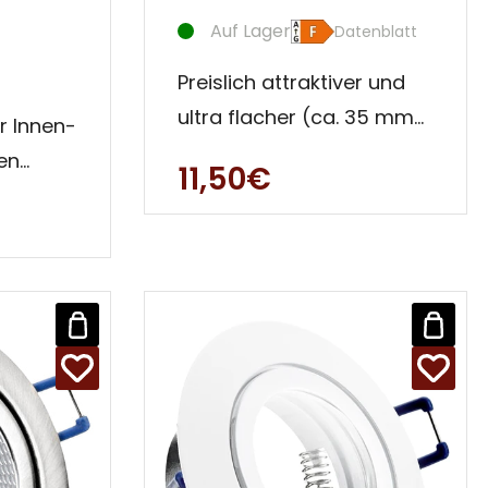
Auf Lager
Datenblatt
Preislich attraktiver und
ultra flacher (ca. 35 mm)
er Innen-
Innen- und Außen -
en
11,50€
Decken Strahler. Diese
Einbau
ße