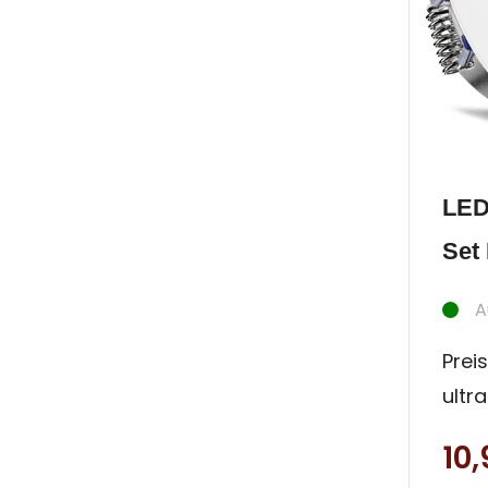
LED
Set 
A
Preis
ultr
Inne
10
Deck