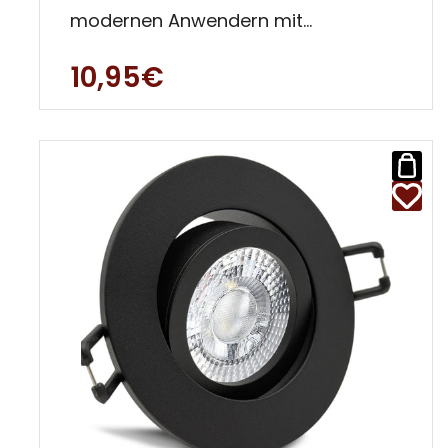
modernen Anwendern mit
Qualitätsanspruch gerecht. Ultra
10,95€
flaches (c