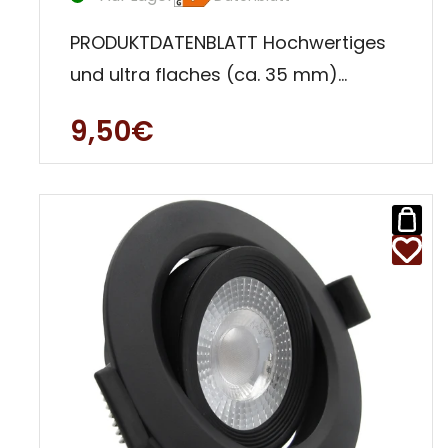
PRODUKTDATENBLATT Hochwertiges
und ultra flaches (ca. 35 mm)
Decken Einbauleuchten Set aus
9,50€
Aluminium