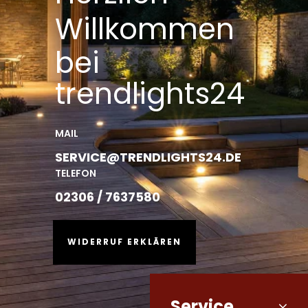
Willkommen
bei
trendlights24
MAIL
SERVICE@TRENDLIGHTS24.DE
TELEFON
02306 / 7637580
WIDERRUF ERKLÄREN
Service
Kundenbewertungen und Erfahrungen zu