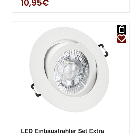
10,95€
gerecht! S
LED Einbaustrahler Set Extra