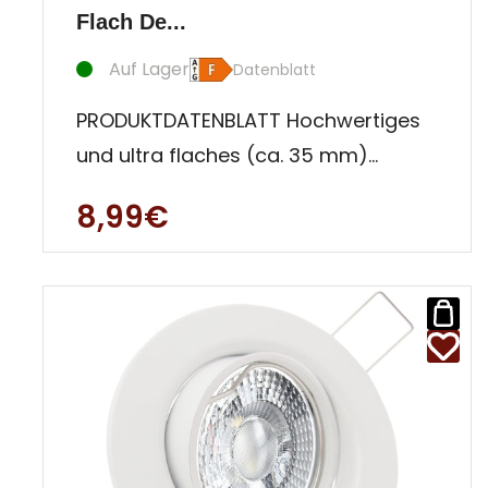
Flach De...
Auf Lager
Datenblatt
PRODUKTDATENBLATT Hochwertiges
und ultra flaches (ca. 35 mm)
Decken Einbauleuchten Set aus
8,99€
Aluminium