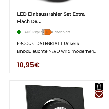
LED Einbaustrahler Set Extra
Flach De...
Auf Lager
Datenblatt
PRODUKTDATENBLATT Unsere
Einbauleuchte NERO wird modernen
Anwendern mit Qualitätsanspruch
10,95€
gerecht! S