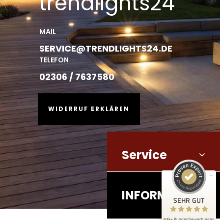
trendlights24
MAIL
SERVICE@TRENDLIGHTS24.DE
TELEFON
02306 / 7637580
WIDERRUF ERKLÄREN
Service
Kundenbewertungen und Erfahrungen zu
trendlights24
SEHR GUT
63k+
INFORMATION
Bewertungen von 3
SEHR GUT
5,00 / 5,00
anderen Quellen
63k+ Kundenbewertungen