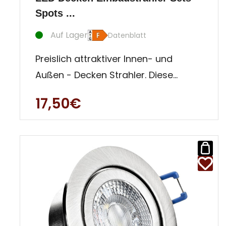
Spots ...
Auf Lager
Datenblatt
Preislich attraktiver Innen- und
Außen - Decken Strahler. Diese
Einbauleuchte ist besonders für
17,50€
Auße