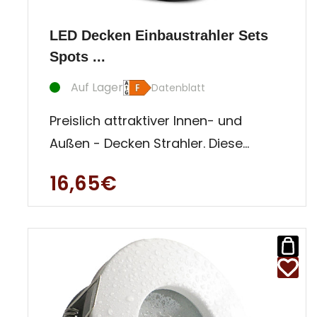
LED Decken Einbaustrahler Sets
Spots ...
Auf Lager
Datenblatt
Preislich attraktiver Innen- und
Außen - Decken Strahler. Diese
Einbauleuchte ist besonders für
16,65€
Auße