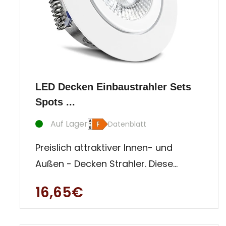
LED Decken Einbaustrahler Sets
Spots ...
Auf Lager
Datenblatt
Preislich attraktiver Innen- und
Außen - Decken Strahler. Diese
Einbauleuchte ist besonders für
16,65€
Auße