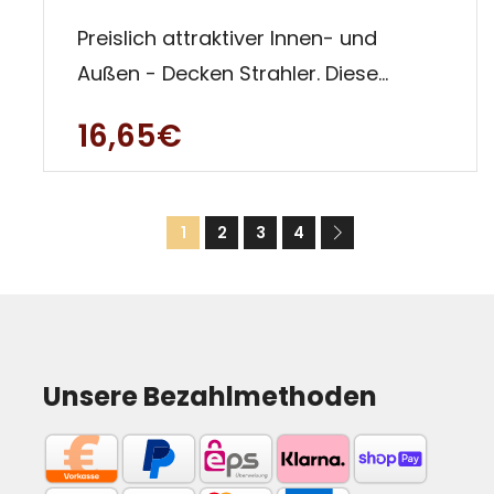
Preislich attraktiver Innen- und
Außen - Decken Strahler. Diese
Einbauleuchte ist besonders für
16,65€
Auße
1
2
3
4
Unsere Bezahlmethoden