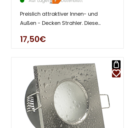
Auf Lager
Datenblatt
Preislich attraktiver Innen- und
Außen - Decken Strahler. Diese
Einbauleuchte ist besonders für
17,50€
Auße