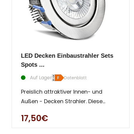
LED Decken Einbaustrahler Sets
Spots ...
Auf Lager
Datenblatt
Preislich attraktiver Innen- und
Außen - Decken Strahler. Diese
Einbauleuchte ist besonders für
17,50€
Auße