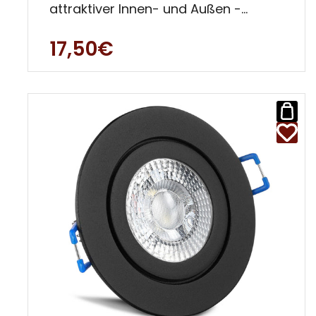
attraktiver Innen- und Außen -
Decken Strahler. Diese Einbauleuchte
17,50€
ist