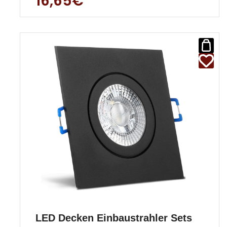
16,65€
ist
LED Decken Einbaustrahler Sets