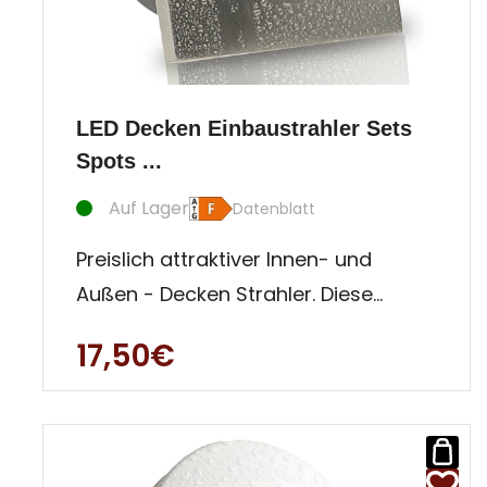
LED Decken Einbaustrahler Sets
Spots ...
Auf Lager
Datenblatt
Preislich attraktiver Innen- und
Außen - Decken Strahler. Diese
Einbauleuchte ist besonders für
17,50€
Auße