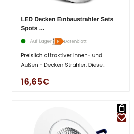
LED Decken Einbaustrahler Sets
Spots ...
Auf Lager
Datenblatt
Preislich attraktiver Innen- und
Außen - Decken Strahler. Diese
Einbauleuchte ist besonders für
16,65€
Auße