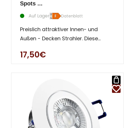
Spots ...
Auf Lager
Datenblatt
Preislich attraktiver Innen- und
Außen - Decken Strahler. Diese
Einbauleuchte ist besonders für
17,50€
Auße