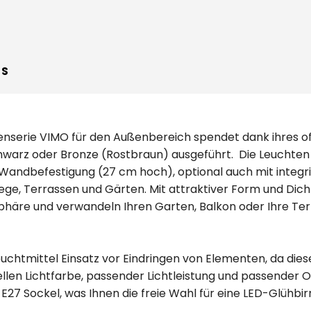
WS
nserie VIMO für den Außenbereich spendet dank ihres off
chwarz oder Bronze (Rostbraun) ausgeführt. Die Leuchten s
Wandbefestigung (27 cm hoch), optional auch mit integr
ge, Terrassen und Gärten. Mit attraktiver Form und Dic
äre und verwandeln Ihren Garten, Balkon oder Ihre Terr
uchtmittel Einsatz vor Eindringen von Elementen, da diese
uellen Lichtfarbe, passender Lichtleistung und passender 
E27 Sockel, was Ihnen die freie Wahl für eine LED-Glühbir