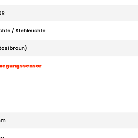
BR
chte / Stehleuchte
Rostbraun)
wegungssensor
mm
mm