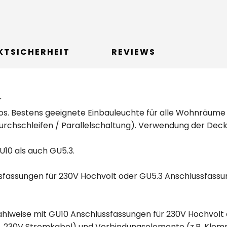
KTSICHERHEIT
REVIEWS
r
zeitlos. Bestens geeignete Einbauleuchte für alle Wohnräu
urchschleifen / Parallelschaltung). Verwendung der Deck
U10 als auch GU5.3.
sfassungen für 230V Hochvolt oder GU5.3 Anschlussfassu
hlweise mit GU10 Anschlussfassungen für 230V Hochvolt 
. 230V Stromkabel) und Verbindungselemente (z.B. Klem