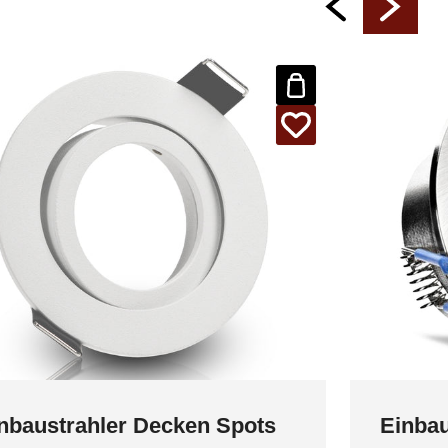
nbaustrahler Decken Spots
Einbau