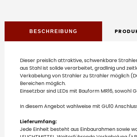
PRODU
BESCHREIBUNG
Dieser preislich attraktive, schwenkbare
Strahle
aus Stahl ist solide verarbeitet, gradlinig und 
Verkabelung von Strahler zu Strahler möglich (D
Bereichen möglich.
Einsetzbar sind LEDs mit Bauform MR16, sowohl G
In diesem Angebot wahlweise mit GU10 Anschlus
Lieferumfang:
Jede Einheit besteht aus Einbaurahmen sowie wa
LEUCHTMITTEL. Weiterführende Verkabelung (z.B