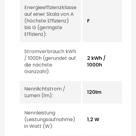
Energieeffizienzklasse
auf einer Skala von A
(höchste Effizienz)
F
bis G (geringste
Effizienz):
Stromverbrauch kWh
/ 1000h (gerundet auf
2 kWh /
die nächste
1000h
Ganzzahl):
Nennlichtstrom /
120lm
Lumen (lm):
Nennleistung
(Leistungsaufnahme)
1,2 W
in Watt (W):