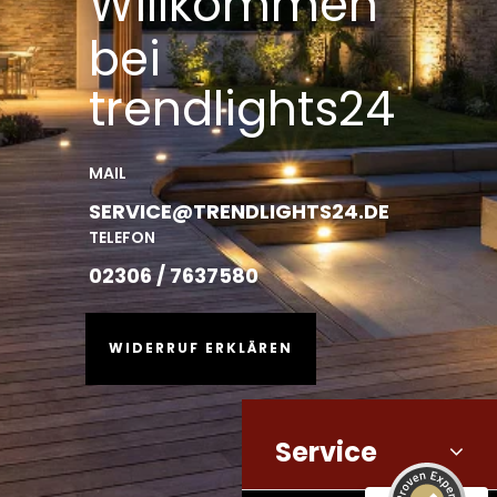
Willkommen
bei
trendlights24
MAIL
SERVICE@TRENDLIGHTS24.DE
TELEFON
02306 / 7637580
WIDERRUF ERKLÄREN
Service
Kundenbewertungen und Erfahrungen zu
trendlights24