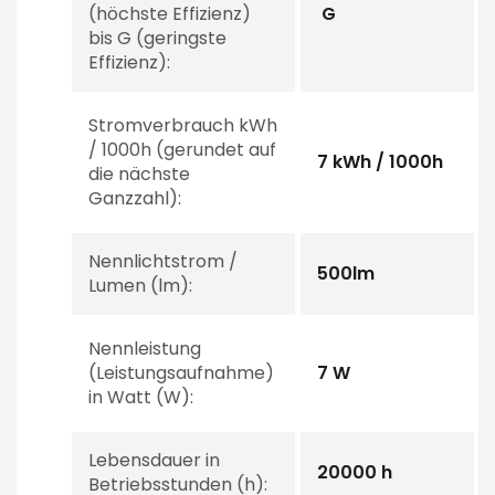
(höchste Effizienz)
G
bis G (geringste
Effizienz):
Stromverbrauch kWh
/ 1000h (gerundet auf
7 kWh / 1000h
die nächste
Ganzzahl):
Nennlichtstrom /
500lm
Lumen (lm):
Nennleistung
(Leistungsaufnahme)
7 W
in Watt (W):
Lebensdauer in
20000 h
Betriebsstunden (h):