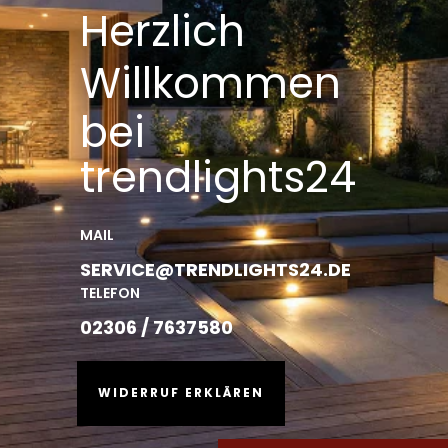
Herzlich
Willkommen
bei
trendlights24
MAIL
SERVICE@TRENDLIGHTS24.DE
TELEFON
02306 / 7637580
WIDERRUF ERKLÄREN