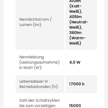
410lm
(Kalt-
Weiß),
405lm
Nennlichtstrom /
(Neutral-
Lumen (lm):
Weiß),
360lm
(Warm-
Weiß)
Nennleistung
(Leistungsaufnahme)
4,0 W
in Watt (W):
Lebensdauer in
17000 h
Betriebsstunden (h):
Zahl der Schaltzyklen
bis zum vorzeitigen
15000