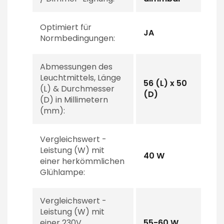
Optimiert für
JA
Normbedingungen:
Abmessungen des
Leuchtmittels, Länge
56 (L) x 50
(L) & Durchmesser
(D)
(D) in Millimetern
(mm):
Vergleichswert -
Leistung (W) mit
40 W
einer herkömmlichen
Glühlampe:
Vergleichswert -
Leistung (W) mit
einer 230V
55-60 W