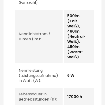
Ganzzahl):
500lm
(Kalt-
Weiß),
480lm
Nennlichtstrom /
(Neutral-
Lumen (lm):
Weiß),
450lm
(Warm-
Weiß)
Nennleistung
(Leistungsaufnahme)
6 W
in Watt (W):
Lebensdauer in
17000 h
Betriebsstunden (h):