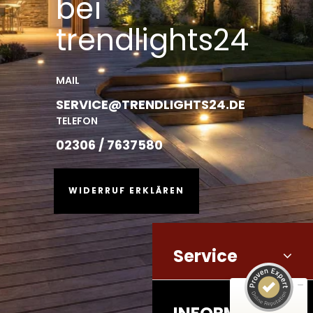
bei
trendlights24
MAIL
SERVICE@TRENDLIGHTS24.DE
TELEFON
02306 / 7637580
WIDERRUF ERKLÄREN
Service
Kundenbewertungen und Erfahrungen zu
trendlights24
SEHR GUT
63k+