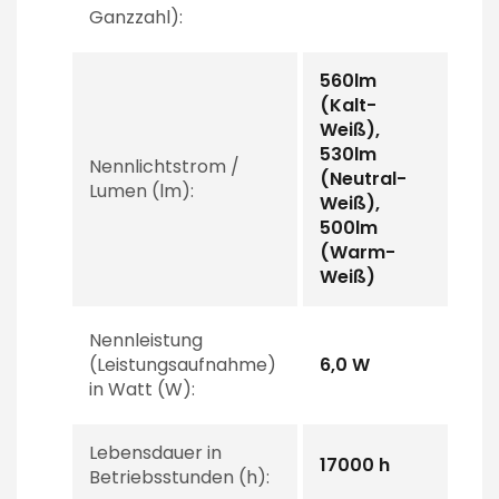
Ganzzahl):
560lm
(Kalt-
Weiß),
530lm
Nennlichtstrom /
(Neutral-
Lumen (lm):
Weiß),
500lm
(Warm-
Weiß)
Nennleistung
(Leistungsaufnahme)
6,0 W
in Watt (W):
Lebensdauer in
17000 h
Betriebsstunden (h):