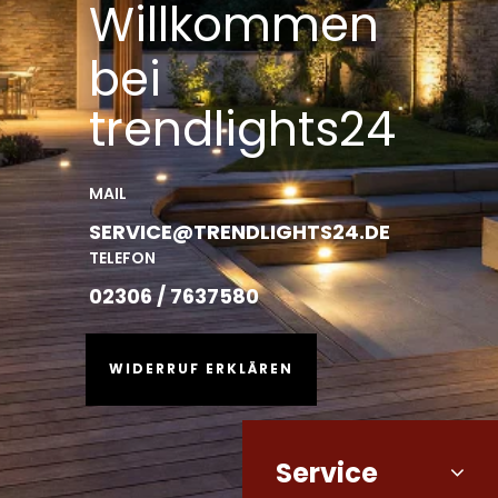
Willkommen
bei
trendlights24
MAIL
SERVICE@TRENDLIGHTS24.DE
TELEFON
02306 / 7637580
WIDERRUF ERKLÄREN
Service