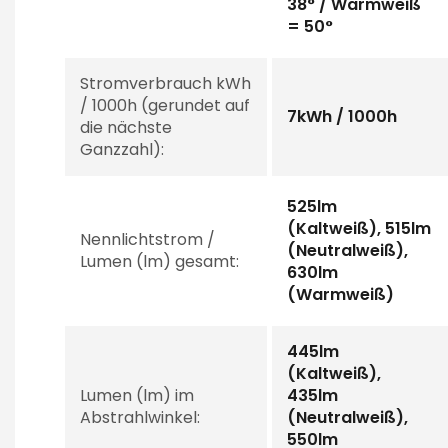
38° / Warmweiß
= 50°
Stromverbrauch kWh
/ 1000h (gerundet auf
7kWh / 1000h
die nächste
Ganzzahl):
525lm
(Kaltweiß), 515lm
Nennlichtstrom /
(Neutralweiß),
Lumen (lm) gesamt:
630lm
(Warmweiß)
445lm
(Kaltweiß),
Lumen (lm) im
435lm
Abstrahlwinkel:
(Neutralweiß),
550lm