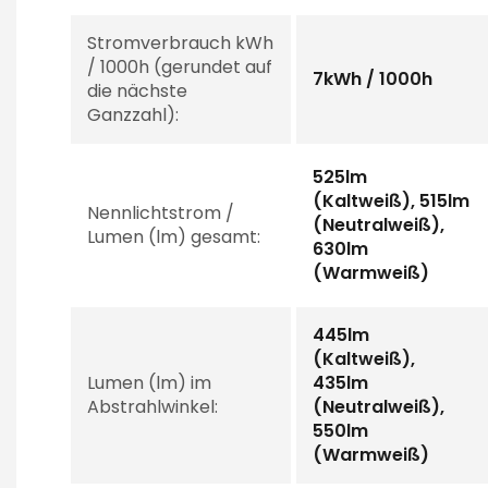
Stromverbrauch kWh
/ 1000h (gerundet auf
7kWh / 1000h
die nächste
Ganzzahl):
525lm
(Kaltweiß), 515lm
Nennlichtstrom /
(Neutralweiß),
Lumen (lm) gesamt:
630lm
(Warmweiß)
445lm
(Kaltweiß),
Lumen (lm) im
435lm
Abstrahlwinkel:
(Neutralweiß),
550lm
(Warmweiß)