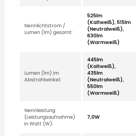
525lm
(Kaltweiß), 515lm
Nennlichtstrom /
(Neutralweiß),
Lumen (lm) gesamt:
630lm
(Warmweiß)
445lm
(Kaltweiß),
Lumen (lm) im
435lm
Abstrahlwinkel:
(Neutralweiß),
550lm
(Warmweiß)
Nennleistung
(Leistungsaufnahme)
7,0W
in Watt (W):