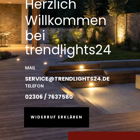
Herzlich
Willkommen
bei
trendlights24
MAIL
SERVICE@TRENDLIGHTS24.DE
TELEFON
02306 / 7637580
WIDERRUF ERKLÄREN