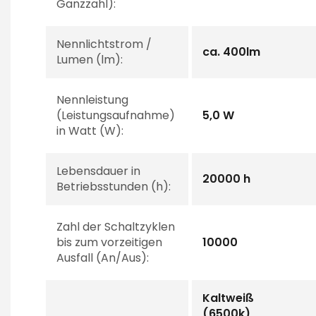
Ganzzahl):
Nennlichtstrom /
ca. 400lm
Lumen (lm):
Nennleistung
(Leistungsaufnahme)
5,0 W
in Watt (W):
Lebensdauer in
20000 h
Betriebsstunden (h):
Zahl der Schaltzyklen
bis zum vorzeitigen
10000
Ausfall (An/Aus):
Kaltweiß
(6500k),