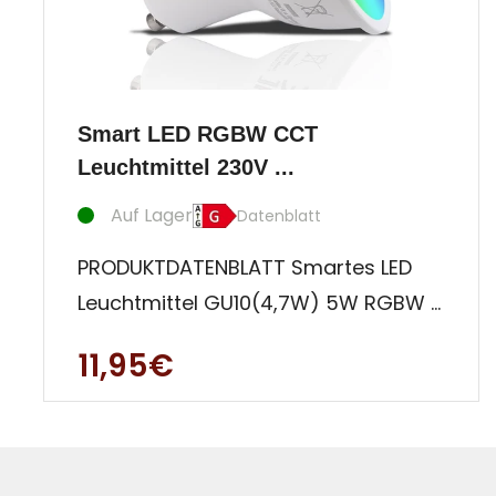
Smart LED RGBW CCT
Leuchtmittel 230V ...
Auf Lager
Datenblatt
PRODUKTDATENBLATT Smartes LED
Leuchtmittel GU10(4,7W) 5W RGBW +
CCT + dimmbar via WiFi über alexa
11,95€
un