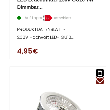
Dimmbar...
Auf Lager
Datenblatt
PRODUKTDATENBLATT-
230V Hochvolt LED- GU10
Sockel- Bauform MR16 (50 mm
4,95€
Durchmesser)- 7,0 Watt Verbra