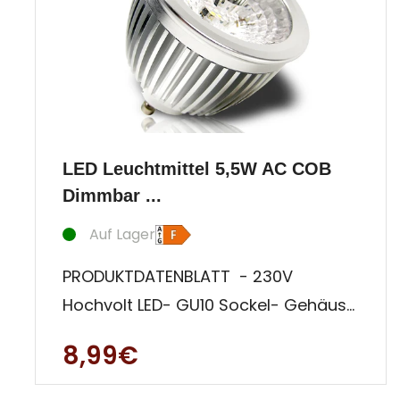
LED Leuchtmittel 5,5W AC COB
Dimmbar ...
Auf Lager
PRODUKTDATENBLATT - 230V
Hochvolt LED- GU10 Sockel- Gehäuse
aus Aluminium- Bauform MR16 (50
8,99€
mm Durc