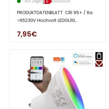
Auf Lager
Datenblatt
PRODUKTDATENBLATT CRI 95+ / Ra
>95230V Hochvolt LEDGU10
SockelBauform MR16 (50 mm
7,95€
Durchmesser)7