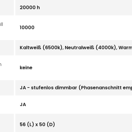
20000 h
ll
10000
Kaltweiß (6500k), Neutralweiß (4000k), War
n
keine
JA - stufenlos dimmbar (Phasenanschnitt em
JA
56 (L) x 50 (D)