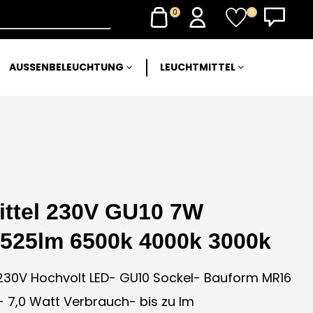
0
0
AUSSENBELEUCHTUNG
LEUCHTMITTEL
ttel 230V GU10 7W
525lm 6500k 4000k 3000k
0V Hochvolt LED- GU10 Sockel- Bauform MR16
7,0 Watt Verbrauch- bis zu lm