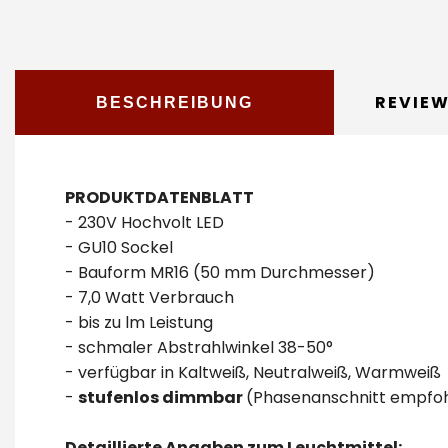
REVIE
BESCHREIBUNG
PRODUKTDATENBLATT
- 230V
Hochvolt
LED
-
GU10 Sockel
-
Bauform MR16 (50 mm Durchmesser)
- 7,0
Watt Verbrauch
- bis zu
lm Leistung
- schmaler
Abstrahlwinkel 38-50°
-
verfügbar in Kaltweiß, Neutralweiß, Warmweiß
-
stufenlos
dimmbar
(Phasenanschnitt empfo
Detaillierte Angaben zum Leuchtmittel: