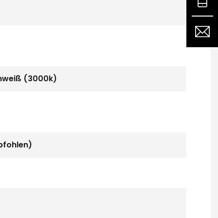
mweiß (3000k)
pfohlen)