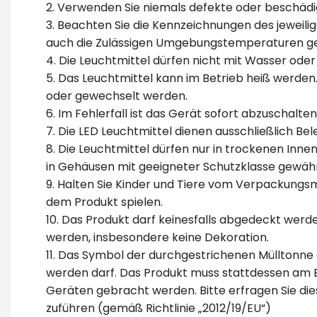
2. Verwenden Sie niemals defekte oder beschädi
3. Beachten Sie die Kennzeichnungen des jeweil
auch die Zulässigen Umgebungstemperaturen g
4. Die Leuchtmittel dürfen nicht mit Wasser od
5. Das Leuchtmittel kann im Betrieb heiß werden
oder gewechselt werden.
6. Im Fehlerfall ist das Gerät sofort abzuschalte
7. Die LED Leuchtmittel dienen ausschließlich B
8. Die Leuchtmittel dürfen nur in trockenen In
in Gehäusen mit geeigneter Schutzklasse gewährl
9. Halten Sie Kinder und Tiere vom Verpackungsma
dem Produkt spielen.
10. Das Produkt darf keinesfalls abgedeckt werde
werden, insbesondere keine Dekoration.
11. Das Symbol der durchgestrichenen Mülltonne
werden darf. Das Produkt muss stattdessen am E
Geräten gebracht werden. Bitte erfragen Sie di
zuführen (gemäß Richtlinie „2012/19/EU“)