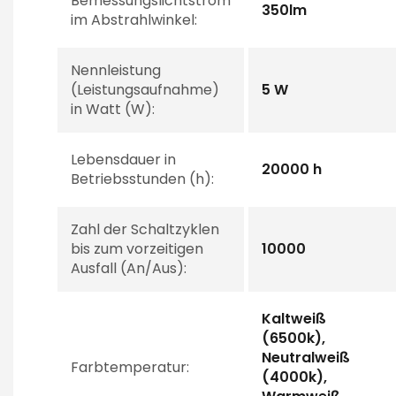
Bemessungslichtstrom
350lm
im Abstrahlwinkel:
Nennleistung
(Leistungsaufnahme)
5 W
in Watt (W):
Lebensdauer in
20000 h
Betriebsstunden (h):
Zahl der Schaltzyklen
bis zum vorzeitigen
10000
Ausfall (An/Aus):
Kaltweiß
(6500k),
Neutralweiß
Farbtemperatur:
(4000k),