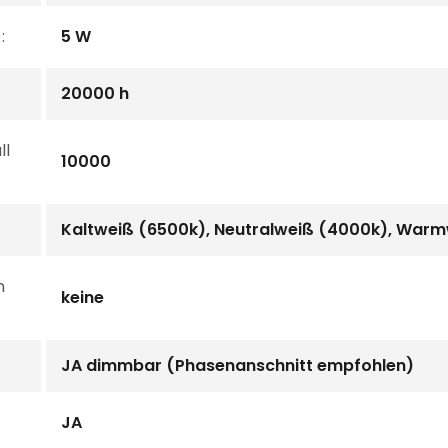
:
5 W
20000 h
ll
10000
Kaltweiß (6500k), Neutralweiß (4000k), War
n
keine
JA dimmbar (Phasenanschnitt empfohlen)
JA