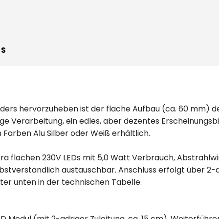
WS
ers hervorzuheben ist der flache Aufbau (ca. 60 mm) des
e Verarbeitung, ein edles, aber dezentes Erscheinungsbi
 Farben Alu Silber oder Weiß erhältlich.
 flachen 230V LEDs mit 5,0 Watt Verbrauch, Abstrahlwinke
lbstverständlich austauschbar. Anschluss erfolgt über 2-a
iter unten in der technischen Tabelle.
 Modul (mit 2-adriger Zuleitung, ca. 15 cm). Weiterführ