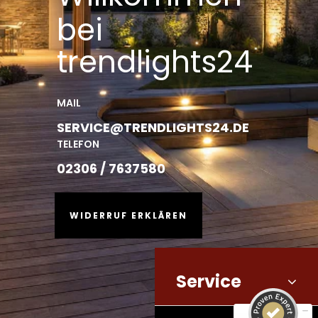
bei
trendlights24
MAIL
SERVICE@TRENDLIGHTS24.DE
TELEFON
02306 / 7637580
WIDERRUF ERKLÄREN
Service
Kundenbewertungen und Erfahrungen zu
trendlights24