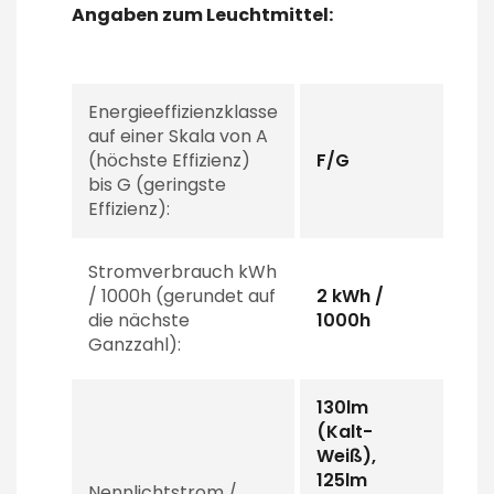
Angaben zum Leuchtmittel:
Energieeffizienzklasse
auf einer Skala von A
(höchste Effizienz)
F/G
bis G (geringste
Effizienz):
Stromverbrauch kWh
/ 1000h (gerundet auf
2 kWh /
die nächste
1000h
Ganzzahl):
130lm
(Kalt-
Weiß),
125lm
Nennlichtstrom /