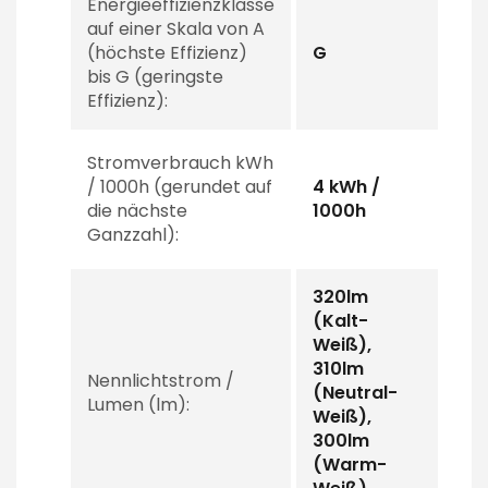
Energieeffizienzklasse
auf einer Skala von A
(höchste Effizienz)
G
bis G (geringste
Effizienz):
Stromverbrauch kWh
/ 1000h (gerundet auf
4 kWh /
die nächste
1000h
Ganzzahl):
320lm
(Kalt-
Weiß),
310lm
Nennlichtstrom /
(Neutral-
Lumen (lm):
Weiß),
300lm
(Warm-