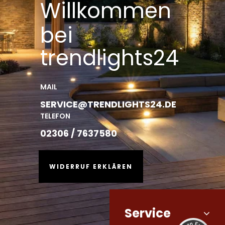
Willkommen
bei
trendlights24
MAIL
SERVICE@TRENDLIGHTS24.DE
TELEFON
02306 / 7637580
WIDERRUF ERKLÄREN
Service
Kundenbewertungen und Erfahrungen zu
trendlights24