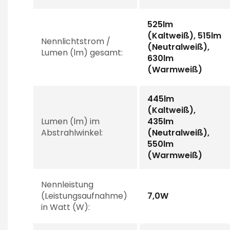
525lm
(Kaltweiß), 515lm
Nennlichtstrom /
(Neutralweiß),
Lumen (lm) gesamt:
630lm
(Warmweiß)
445lm
(Kaltweiß),
Lumen (lm) im
435lm
Abstrahlwinkel:
(Neutralweiß),
550lm
(Warmweiß)
Nennleistung
(Leistungsaufnahme)
7,0W
in Watt (W):