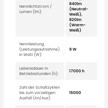
840lm
Nennlichtstrom /
(Neutral-
Lumen (lm):
Weiß),
820lm
(Warm-
Weiß)
Nennleistung
(Leistungsaufnahme)
9 W
in Watt (W):
Lebensdauer in
17000 h
Betriebsstunden (h):
Zahl der Schaltzyklen
bis zum vorzeitigen
15000
Ausfall (An/Aus):