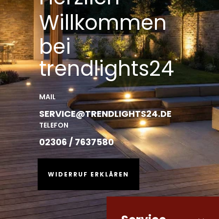
Willkommen
bei
trendlights24
MAIL
SERVICE@TRENDLIGHTS24.DE
TELEFON
02306 / 7637580
WIDERRUF ERKLÄREN