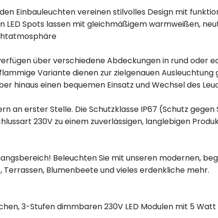
en Einbauleuchten vereinen stilvolles Design mit funktion
n LED Spots lassen mit gleichmäßigem warmweißen, neut
ichtatmosphäre
verfügen über verschiedene Abdeckungen in rund oder eck
3-flammige Variante dienen zur zielgenauen Ausleuchtung
r hinaus einen bequemen Einsatz und Wechsel des Leuc
rn an erster Stelle. Die Schutzklasse IP67 (Schutz gegen
lussart 230V zu einem zuverlässigen, langlebigen Produ
ingangsbereich! Beleuchten Sie mit unseren modernen, b
Terrassen, Blumenbeete und vieles erdenkliche mehr.
lachen, 3-Stufen dimmbaren 230V LED Modulen mit 5 Watt 