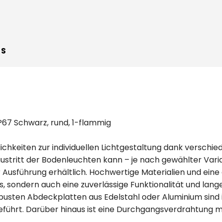
WS
P67 Schwarz, rund, 1-flammig
lichkeiten zur individuellen Lichtgestaltung dank versch
austritt der Bodenleuchten kann – je nach gewählter Var
r Ausführung erhältlich. Hochwertige Materialien und ein
, sondern auch eine zuverlässige Funktionalität und lan
robusten Abdeckplatten aus Edelstahl oder Aluminium sind
ührt. Darüber hinaus ist eine Durchgangsverdrahtung mögli