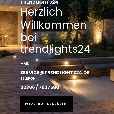
TRENDLIGHTS24
Herzlich
Willkommen
bei
trendlights24
MAIL
SERVICE@TRENDLIGHTS24.DE
TELEFON
02306 / 7637580
WIDERRUF ERKLÄREN