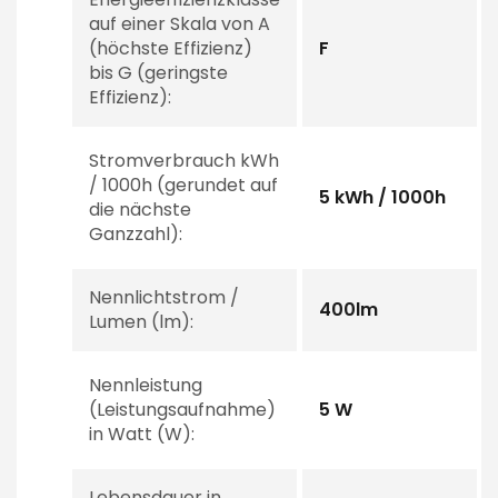
auf einer Skala von A
(höchste Effizienz)
F
bis G (geringste
Effizienz):
Stromverbrauch kWh
/ 1000h (gerundet auf
5 kWh / 1000h
die nächste
Ganzzahl):
Nennlichtstrom /
400lm
Lumen (lm):
Nennleistung
(Leistungsaufnahme)
5 W
in Watt (W):
Lebensdauer in