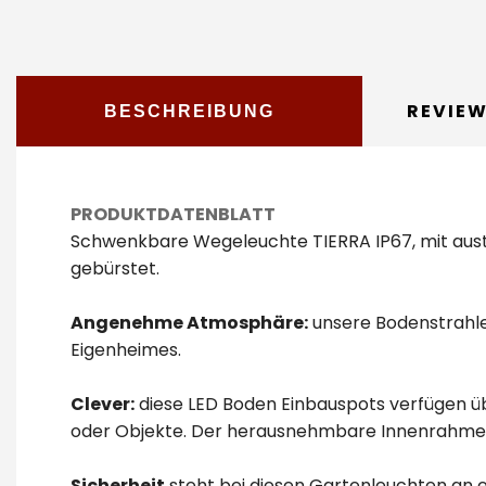
REVIE
BESCHREIBUNG
PRODUKTDATENBLATT
Schwenkbare Wegeleuchte TIERRA IP67, mit aust
gebürstet.
Angenehme Atmosphäre:
unsere Bodenstrahler
Eigenheimes.
Clever:
diese LED Boden Einbauspots verfügen 
oder Objekte. Der herausnehmbare Innenrahmen 
Sicherheit
steht bei diesen Gartenleuchten an e