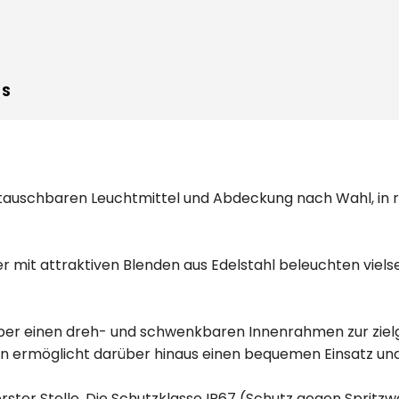
WS
auschbaren Leuchtmittel und Abdeckung nach Wahl, in ru
 mit attraktiven Blenden aus Edelstahl beleuchten viels
über einen dreh- und schwenkbaren Innenrahmen zur zie
ermöglicht darüber hinaus einen bequemen Einsatz und
rster Stelle. Die Schutzklasse IP67 (Schutz gegen Sprit