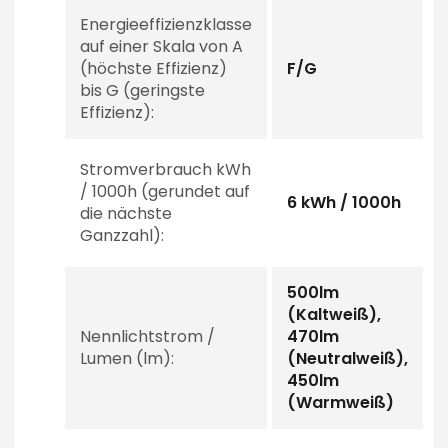
Energieeffizienzklasse
auf einer Skala von A
(höchste Effizienz)
F/G
bis G (geringste
Effizienz):
Stromverbrauch kWh
/ 1000h (gerundet auf
6 kWh / 1000h
die nächste
Ganzzahl):
500lm
(Kaltweiß),
Nennlichtstrom /
470lm
Lumen (lm):
(Neutralweiß),
450lm
(Warmweiß)