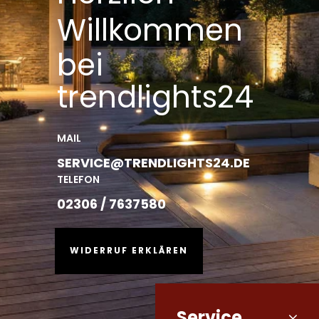
Willkommen
bei
trendlights24
MAIL
SERVICE@TRENDLIGHTS24.DE
TELEFON
02306 / 7637580
WIDERRUF ERKLÄREN
Service
Kundenbewertungen und Erfahrungen zu