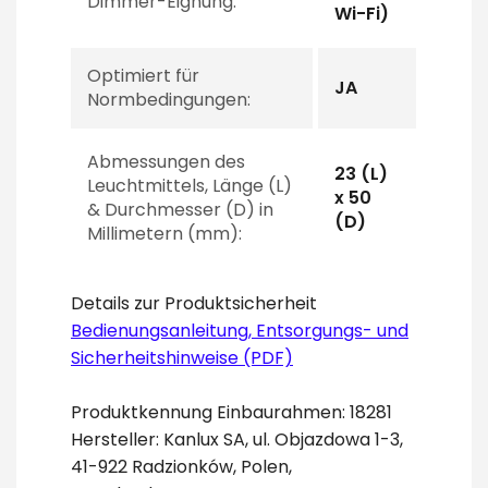
Dimmer-Eignung:
Wi-Fi)
Optimiert für
JA
Normbedingungen:
Abmessungen des
23 (L)
Leuchtmittels, Länge (L)
x 50
& Durchmesser (D) in
(D)
Millimetern (mm):
Details zur Produktsicherheit
Bedienungsanleitung, Entsorgungs- und
Sicherheitshinweise (PDF)
Produktkennung Einbaurahmen: 18281
Hersteller: Kanlux SA, ul. Objazdowa 1-3,
41-922 Radzionków, Polen,