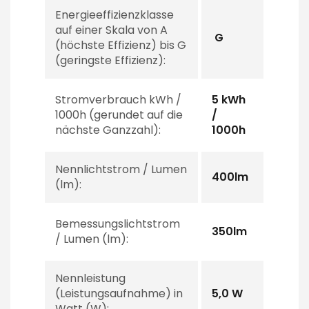
Energieeffizienzklasse
auf einer Skala von A
G
(höchste Effizienz) bis G
(geringste Effizienz):
Stromverbrauch kWh /
5 kWh
1000h (gerundet auf die
/
nächste Ganzzahl):
1000h
Nennlichtstrom / Lumen
400lm
(lm):
Bemessungslichtstrom
350lm
/ Lumen (lm):
Nennleistung
(Leistungsaufnahme) in
5,0 W
Watt (W):