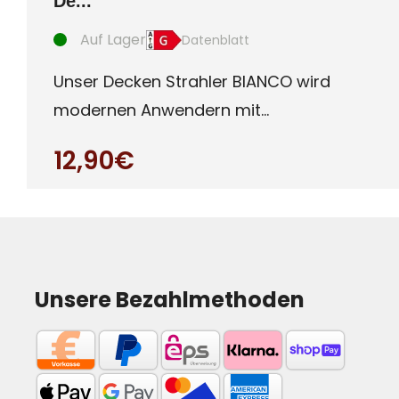
De...
Auf Lager
Datenblatt
Unser Decken Strahler BIANCO wird
modernen Anwendern mit
Qualitätsanspruch gerecht. Ultra
12,90€
flaches (c
Unsere Bezahlmethoden