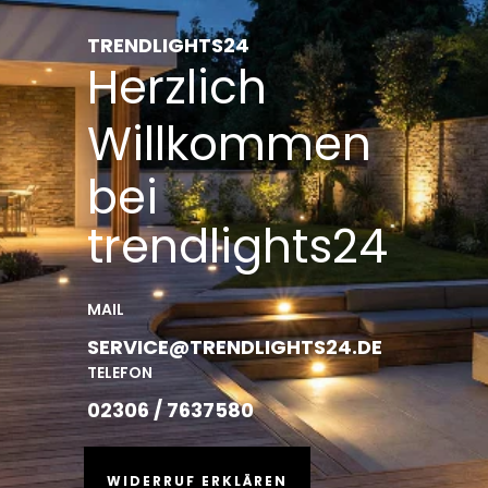
TRENDLIGHTS24
Herzlich
Willkommen
bei
trendlights24
MAIL
SERVICE@TRENDLIGHTS24.DE
TELEFON
02306 / 7637580
WIDERRUF ERKLÄREN