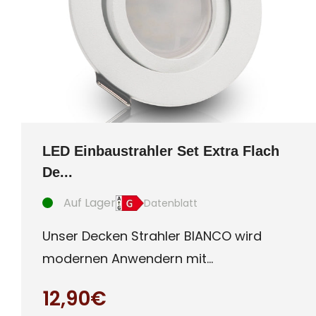
LED Einbaustrahler Set Extra Flach
De...
Auf Lager
Datenblatt
Unser Decken Strahler BIANCO wird
modernen Anwendern mit
Qualitätsanspruch gerecht. Ultra
12,90€
flaches (c