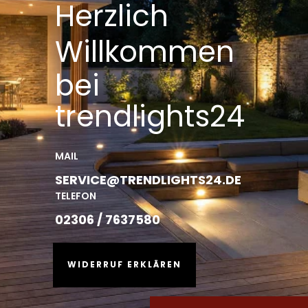
Herzlich
Willkommen
bei
trendlights24
MAIL
SERVICE@TRENDLIGHTS24.DE
TELEFON
02306 / 7637580
WIDERRUF ERKLÄREN