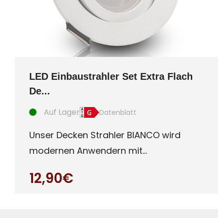
LED Einbaustrahler Set Extra Flach
De...
Auf Lager
Datenblatt
Unser Decken Strahler BIANCO wird
modernen Anwendern mit
Qualitätsanspruch gerecht. Ultra
12,90€
flaches (c