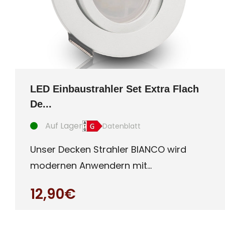
LED Einbaustrahler Set Extra Flach
De...
Auf Lager
Datenblatt
Unser Decken Strahler BIANCO wird
modernen Anwendern mit
Qualitätsanspruch gerecht. Ultra
12,90€
flaches (c