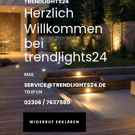
TRENDLIGHTS24
Herzlich
Willkommen
bei
trendlights24
MAIL
SERVICE@TRENDLIGHTS24.DE
TELEFON
02306 / 7637580
WIDERRUF ERKLÄREN