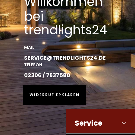
Willkommen
bei
trendlights24
MAIL
SERVICE@TRENDLIGHTS24.DE
TELEFON
02306 / 7637580
WIDERRUF ERKLÄREN
Service