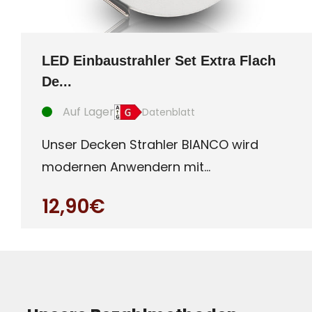
LED Einbaustrahler Set Extra Flach
De...
Auf Lager
Datenblatt
Unser Decken Strahler BIANCO wird
modernen Anwendern mit
Qualitätsanspruch gerecht. Ultra
12,90€
flaches (c