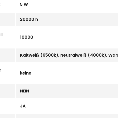
:
5 W
20000 h
ll
10000
Kaltweiß (6500k), Neutralweiß (4000k), Wa
n
keine
NEIN
JA