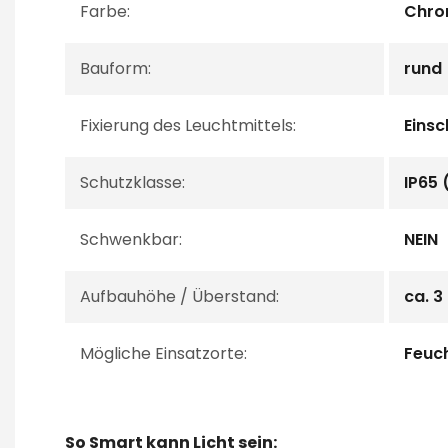
Farbe:
Chro
Bauform:
rund
Fixierung des Leuchtmittels:
Einsc
Schutzklasse:
IP65 
Schwenkbar:
NEIN
Aufbauhöhe / Überstand:
ca. 
Mögliche Einsatzorte:
Feuc
So Smart kann Licht sein: