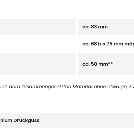
ca. 83 mm
ca. 68 bis 75 mm mög
ca. 50 mm**
glich dem zusammengesetzten Material ohne etwaige, z
inium Druckguss