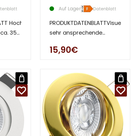
Auf Lager
tenblatt
Datenblatt
TT Hochwertiges
PRODUKTDATENBLATTVisuell
(ca. 35
sehr ansprechende
Aufbauleuchte. Besonders
15,90€
t aus
hervorzuheben ist der
flache Auf