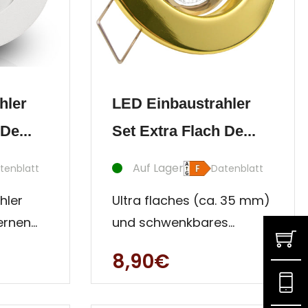
hler
LED Einbaustrahler
De...
Set Extra Flach De...
Auf Lager
tenblatt
Datenblatt
hler
Ultra flaches (ca. 35 mm)
ernen
und schwenkbares
Strahler Set aus Stahl,
8,90€
h
solide verarbeitet,
ches (c
gradlinig und