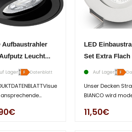
 Aufbaustrahler
LED Einbaustra
Aufputz Leucht...
Set Extra Flach 
uf Lager
Auf Lager
Datenblatt
Da
UKTDATENBLATTVisuell
Unser Decken Stra
 ansprechende
BIANCO wird mod
auleuchte. Besonders
Anwendern mit
,90€
11,50€
orzuheben ist der
Qualitätsanspruc
he Auf
gerecht. Ultra fla