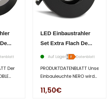
hler
LED Einbaustrahler
De...
Set Extra Flach De...
Auf Lager
tenblatt
Datenblatt
TT Der
PRODUKTDATENBLATT Unsere
OBLE
Einbauleuchte NERO wird
nium
modernen Anwendern mit
11,50€
egener,
Qualitätsanspruch
gerecht! S