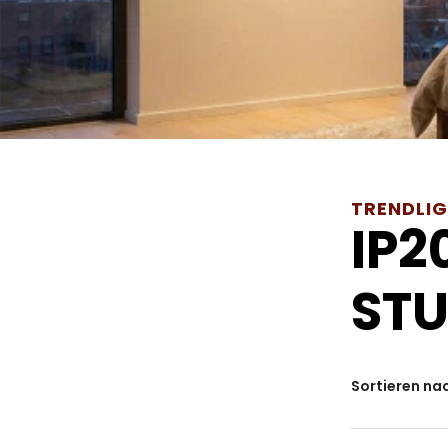
TRENDLI
IP2
ST
Sortieren na