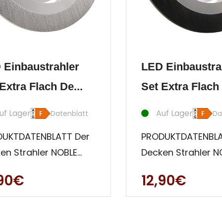
 Einbaustrahler
LED Einbaustra
Extra Flach De...
Set Extra Flach 
uf Lager
Auf Lager
Datenblatt
Da
DUKTDATENBLATT Der
PRODUKTDATENBLA
en Strahler NOBLE
Decken Strahler N
purem Aluminium
aus purem Alumi
,90€
12,90€
t sich in gediegener,
zeigt sich in gedi
eils
mit teils